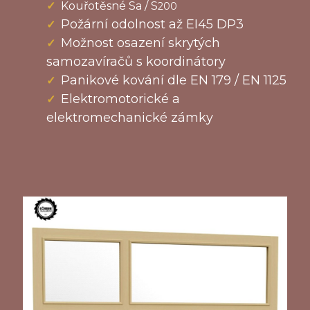
Kouřotěsné Sa / S
200
Požární odolnost až EI45 DP3
Možnost osazení skrytých
samozavíračů s koordinátory
Panikové kování dle EN 179 / EN 1125
Elektromotorické a
elektromechanické zámky