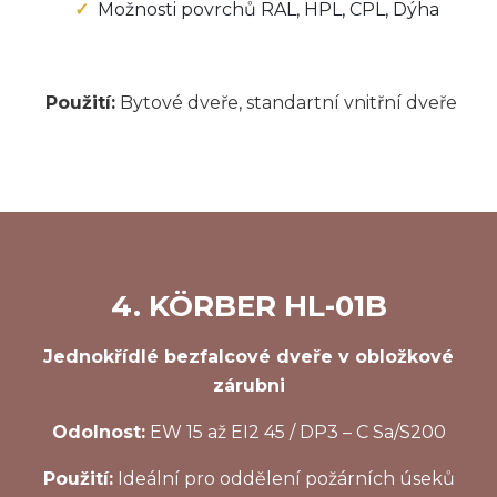
Možnosti povrchů RAL, HPL, CPL, Dýha
Použití:
Bytové dveře, standartní vnitřní dveře
4. KÖRBER HL-01B
Jednokřídlé bezfalcové dveře v obložkové
zárubni
Odolnost:
EW 15 až EI2 45 / DP3 – C Sa/S200
Použití:
Ideální pro oddělení požárních úseků