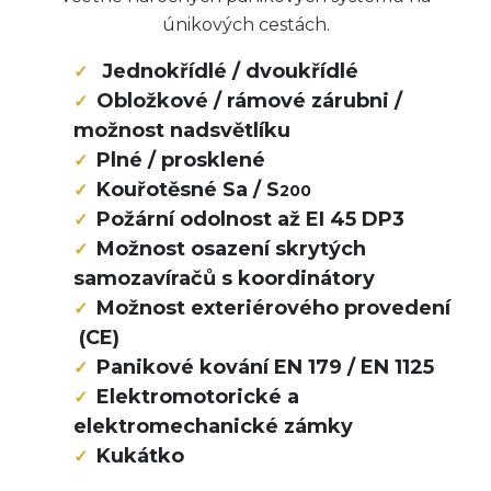
únikových cestách.
Jednokřídlé / dvoukřídlé
Obložkové / rámové zárubni /
možnost nadsvětlíku
Plné / prosklené
Kouřotěsné Sa / S
200
Požární odolnost až EI 45 DP3
Možnost osazení skrytých
samozavíračů s koordinátory
Možnost exteriérového provedení
(CE)
Panikové kování EN 179 / EN 1125
Elektromotorické a
elektromechanické zámky
Kukátko