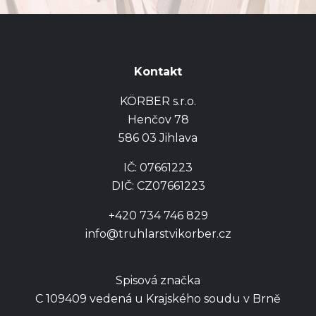
Kontakt
KÖRBER s.r.o.
Henčov 78
586 03 Jihlava
IČ: 07661223
DIČ: CZ07661223
+420 734 746 829
info@truhlarstvikorber.cz
Spisová značka
​C 109409 vedená u Krajského soudu v Brně