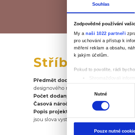
Souhlas
Zodpovědné používání vaši
My a
naši 1022 partneři
zpra
pro uchování a přístup k in
měření reklam a obsahu, náh
k jakým účelům.
Stříbrný dům
Pokud to povolíte, rádi bych
Shromažďovali inform
Předmět dodávky:
Na zakázku vyrobené
Identifikovali vaše za
Výběr
designového návrhu autora projektu
Zjistěte více o tom, jak zpr
Nutné
souhlasu
Počet dodaných kusů: 21
můžete kdykoliv změnit nebo 
Časová náročnost od přípravy projektu 
Popis projektu:
Nádherný, složitý a jedin
K personalizaci obsahu a re
jsou slova vystihující tento projekt.
cookie. Informace o tom, jak
tyto údaje mohou zkombinovat
Pouze nutné cooki