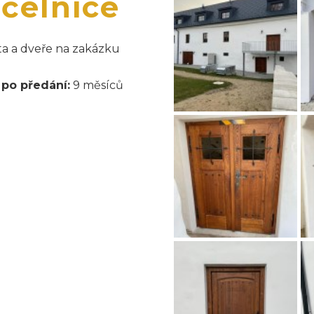
čelnice
a a dveře na zakázku
 po předání:
9 měsíců
e