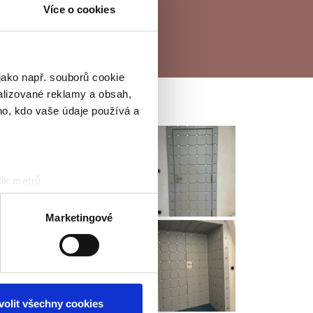
Více o cookies
jako např. souborů cookie
alizované reklamy a obsah,
ho, kdo vaše údaje používá a
ik metrů
otisk prstu)
 podrobnostmi
. Svůj souhlas
Marketingové
ěvnosti využíváme soubory
, inzerci a analýzy. Partneři
li v důsledku toho, že
volit všechny cookies