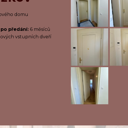
tového domu
 po předání:
6 měsíců
nových vstupních dveří