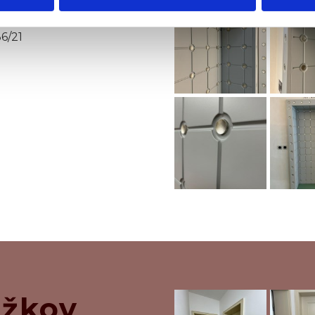
6/21
ižkov