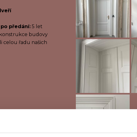
veří
 po předání:
5 let
ekonstrukce budovy
i celou řadu našich