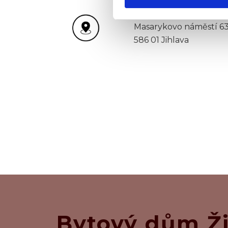
používáte jejich služby.
Stříbrný dům
Masarykovo náměstí 63
586 01 Jihlava
Bytový dům Ž