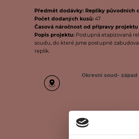
Předmět dodávky: Repliky původních d
Počet dodaných kusů:
47
Časová náročnost od přípravy projektu
Popis projektu:
Postupná etapizovaná r
soudu, do které jsme postupně zabudoval
replik.
Okresní soud- západ