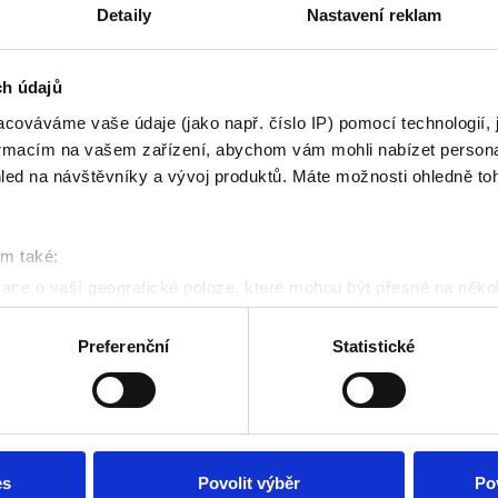
Detaily
Nastavení reklam
ch údajů
cováváme vaše údaje (jako např. číslo IP) pomocí technologií, 
formacím na vašem zařízení, abychom vám mohli nabízet person
led na návštěvníky a vývoj produktů. Máte možnosti ohledně to
 MN21
om také:
ace o vaší geografické poloze, které mohou být přesné na někol
 dveře podle
řízení pomocí aktivního skenování pro konkrétní charakteristiky (
acováváme vaše osobní údaje, a nastavte si předvolby v
části s
Preferenční
Statistické
odvolat v části Prohlášení o souborech cookie.
po předání: 1 rok
ečný a neopakovatelný, to
klam, poskytování funkcí sociálních médií a analýze naší návšt
 náš web používáte, sdílíme se svými partnery pro sociální média
 s dalšími informacemi, které jste jim poskytli nebo které získa
es
Povolit výběr
Po