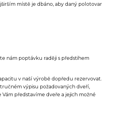
širším místě je dbáno, aby daný polotovar
ete nám poptávku raději s předstihem
apacitu v naší výrobě dopředu rezervovat.
 stručném výpisu požadovaných dveří,
e Vám představíme dveře a jejich možné