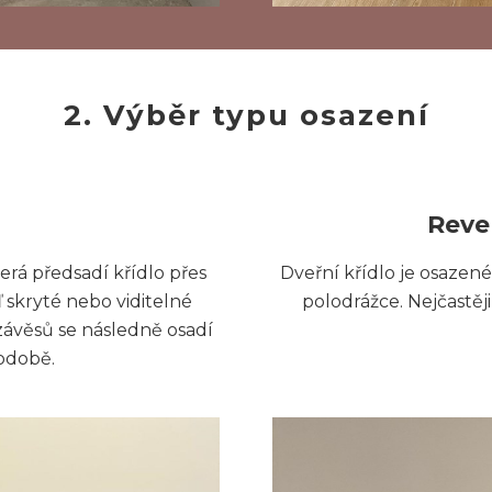
2. Výběr typu osazení
Reve
erá předsadí křídlo přes
Dveřní křídlo je osazené 
skryté nebo viditelné
polodrážce. Nejčastěji
 závěsů se následně osadí
odobě.