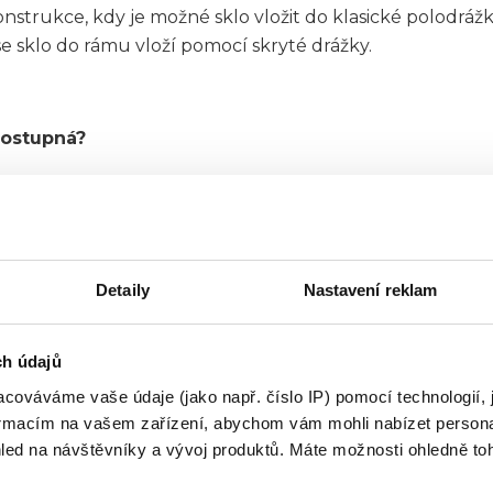
strukce, kdy je možné sklo vložit do klasické polodrážk
 se sklo do rámu vloží pomocí skryté drážky.
dostupná?
Detaily
Nastavení reklam
ch údajů
cováváme vaše údaje (jako např. číslo IP) pomocí technologií, 
formacím na vašem zařízení, abychom vám mohli nabízet person
1. Výběr typu dveří
led na návštěvníky a vývoj produktů. Máte možnosti ohledně to