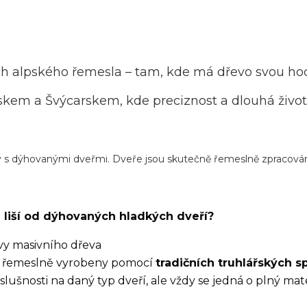
ch alpského řemesla – tam, kde má dřevo svou ho
kem a Švýcarskem, kde preciznost a dlouhá životn
 s dýhovanými dveřmi. Dveře jsou skutečně řemeslně zpracovány a
 liší od dýhovaných hladkých dveří?
vy masivního dřeva
sou řemeslně vyrobeny pomocí
tradičních truhlářských s
slušnosti na daný typ dveří, ale vždy se jedná o plný mat