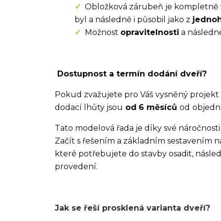
Obložková zárubeň je kompletně vy
byl a následně i působil jako z
jednoh
Možnost
opravitelnosti
a následn
Dostupnost a termín dodání dveří?
Pokud zvažujete pro Váš vysněný projekt v
dodací lhůty jsou
od
6 měsíců
od
objedná
Tato modelová řada je díky své náročnost
Začít s řešením a základním sestavením n
které potřebujete do stavby osadit, násl
provedení.
Jak se řeší prosklená varianta dveří?