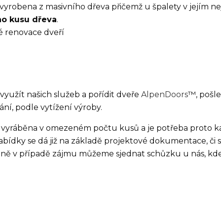
robena z masivního dřeva přičemž u špalety v jejím nej
o kusu dřeva
.
é renovace dveří
yužít našich služeb a pořídit dveře
AlpenDoors
™, pošl
ní, podle vytížení výroby.
i vyráběna v omezeném počtu kusů a je potřeba proto k
abídky se dá již na základě projektové dokumentace, či
edně v případě zájmu můžeme sjednat schůzku u nás, kd