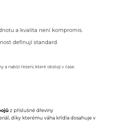
dnotu a kvalita není kompromis.
ost definují standard.
 nabízí řešení, které obstojí v čase.
pojů
z příslušné dřeviny
eriál, díky kterému váha křídla dosahuje v