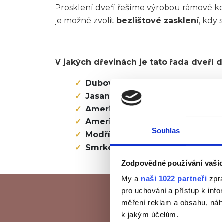
Prosklení dveří řešíme výrobou rámové kon
je možné zvolit
bezlištové zasklení
, kdy
V jakých dřevinách je tato řada dveří 
Dubové dřevo
Jasanové dřevo
Americký ořech
Americký dub
Souhlas
Modřínové dřevo
Smrkové dřevo
Zodpovědné používání vaši
My a
naši 1022 partneři
zpra
pro uchování a přístup k in
měření reklam a obsahu, náh
k jakým účelům.