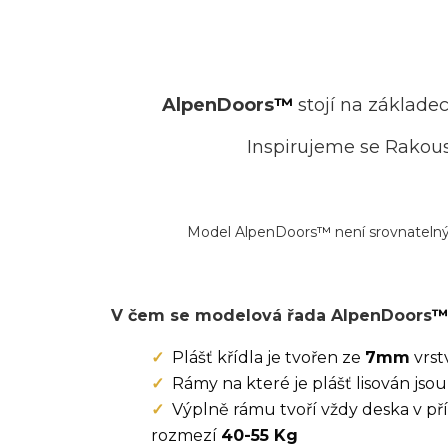
AlpenDoors
™
stojí na základe
Inspirujeme se Rakous
Model
AlpenDoors
™
není srovnatelný
V čem se modelová řada AlpenDoors
™
Plášť křídla je tvořen ze
7mm
vrst
Rámy na které je plášť lisován j
Výplně rámu tvoří vždy deska v pří
rozmezí
40-55 Kg