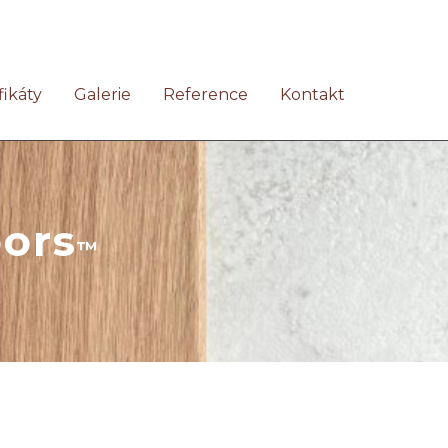
fikáty
Galerie
Reference
Kontakt
ors
™