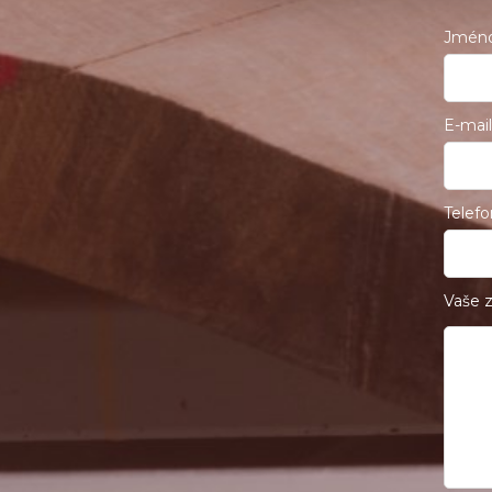
Jmén
E-mail
Telefo
Vaše z