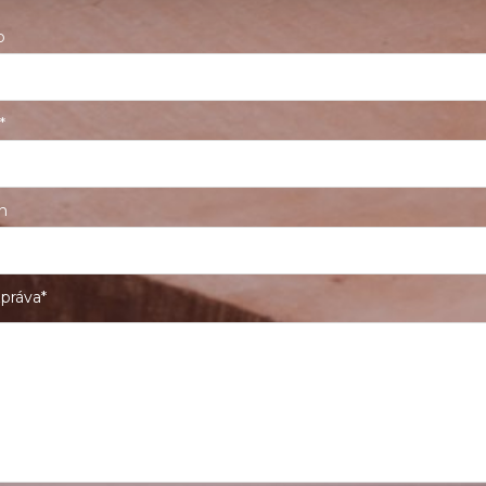
o
*
n
práva*