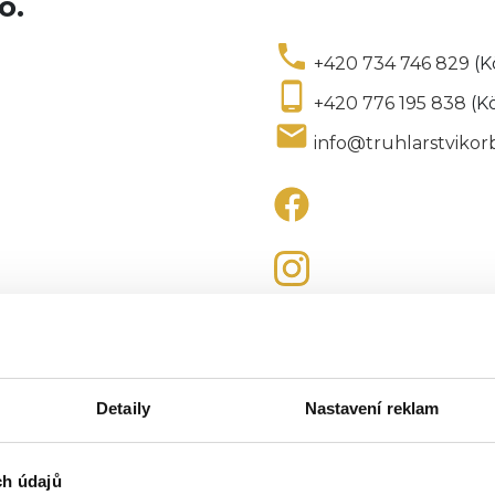
o.
phone
+420 734 746 829
(K
phone_android
+420 776 195 838
(Kö
local_post_office
info@truhlarstvikor
Krajského soudu v Brně
Detaily
Nastavení reklam
ch údajů