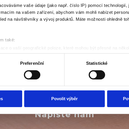
cováváme vaše údaje (jako např. číslo IP) pomocí technologií, 
formacím na vašem zařízení, abychom vám mohli nabízet person
led na návštěvníky a vývoj produktů. Máte možnosti ohledně to
om také:
ace o vaší geografické poloze, které mohou být přesné na někol
řízení pomocí aktivního skenování pro konkrétní charakteristiky (
acováváme vaše osobní údaje, a nastavte si předvolby v
části s
Preferenční
Statistické
odvolat v části Prohlášení o souborech cookie.
klam, poskytování funkcí sociálních médií a analýze naší návšt
 náš web používáte, sdílíme se svými partnery pro sociální média
 s dalšími informacemi, které jste jim poskytli nebo které získa
es
Povolit výběr
Po
Napište nám