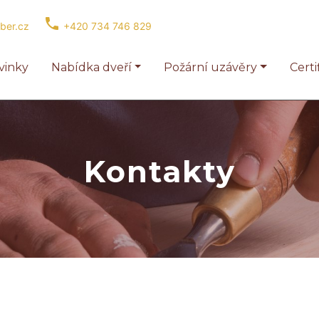
phone
rber.cz
+420 734 746 829
vinky
Nabídka dveří
Požární uzávěry
Certi
Kontakty