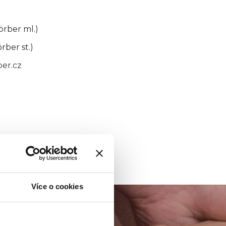
örber ml.)
rber st.)
ber.cz
Více o cookies