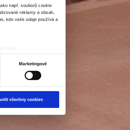
jako např. souborů cookie
alizované reklamy a obsah,
ho, kdo vaše údaje používá a
ik metrů
otisk prstu)
 podrobnostmi
. Svůj souhlas
Marketingové
ěvnosti využíváme soubory
, inzerci a analýzy. Partneři
li v důsledku toho, že
volit všechny cookies