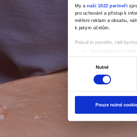
My a
naši 1022 partneři
zpra
pro uchování a přístup k in
měření reklam a obsahu, náh
k jakým účelům.
Pokud to povolíte, rádi bych
Shromažďovali inform
Identifikovali vaše za
Výběr
Zjistěte více o tom, jak zpr
Nutné
souhlasu
můžete kdykoliv změnit nebo 
K personalizaci obsahu a re
cookie. Informace o tom, jak
tyto údaje mohou zkombinovat
Pouze nutné cooki
používáte jejich služby.