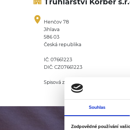
apartment
Truhlářství Körber s.r.
place
Henčov 78
Jihlava
586 03
Česká republika
IČ: 07661223
DIČ: CZ07661223
Spisová značka: ​C 109409 vedená u 
Souhlas
Zodpovědné používání vaši